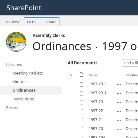
SharePoint
BROWSE
FILES
LIBRARY
Assembly Clerks
Ordinances
1997 o
All Documents
Libraries
Meeting Packets
Name
Modifi
Minutes
1997-23-2
Decemb
Ordinances
1997-23-1
Decemb
Resolutions
1997-23
Decemb
Recent
1997-22
Decemb
1997-21
Decemb
1997-20
Decemb
1997-19A
Decemb